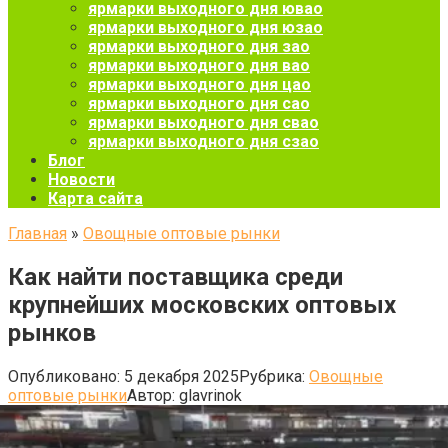
ярмарки выходного дня ювао
ярмарки выходного дня юзао
ярмарки выходного дня зао
ярмарки выходного дня вао
ярмарки выходного дня цао
ярмарки выходного дня сао
ярмарки выходного дня свао
ярмарки выходного дня сзао
Блог
Новости
Карта сайта
Главная
»
Овощные оптовые рынки
Как найти поставщика среди
крупнейших московских оптовых
рынков
Опубликовано:
5 декабря 2025
Рубрика:
Овощные
оптовые рынки
Автор:
glavrinok