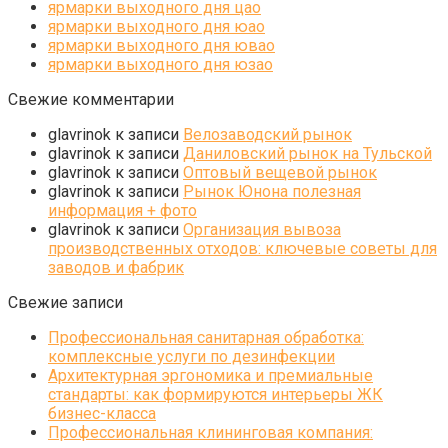
ярмарки выходного дня цао
ярмарки выходного дня юао
ярмарки выходного дня ювао
ярмарки выходного дня юзао
Свежие комментарии
glavrinok
к записи
Велозаводский рынок
glavrinok
к записи
Даниловский рынок на Тульской
glavrinok
к записи
Оптовый вещевой рынок
glavrinok
к записи
Рынок Юнона полезная
информация + фото
glavrinok
к записи
Организация вывоза
производственных отходов: ключевые советы для
заводов и фабрик
Свежие записи
Профессиональная санитарная обработка:
комплексные услуги по дезинфекции
Архитектурная эргономика и премиальные
стандарты: как формируются интерьеры ЖК
бизнес-класса
Профессиональная клининговая компания: