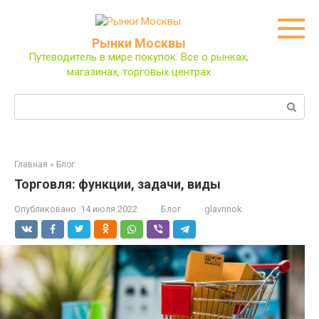
Перейти
к
контенту
Рынки Москвы
Путеводитель в мире покупок. Все о рынках,
магазинах, торговых центрах
Поиск:
Главная
»
Блог
Торговля: функции, задачи, виды
Опубликовано:
14 июля 2022
Блог
glavrinok