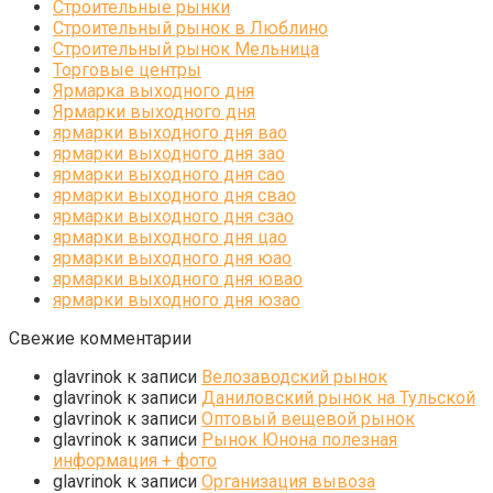
Строительные рынки
Строительный рынок в Люблино
Строительный рынок Мельница
Торговые центры
Ярмарка выходного дня
Ярмарки выходного дня
ярмарки выходного дня вао
ярмарки выходного дня зао
ярмарки выходного дня сао
ярмарки выходного дня свао
ярмарки выходного дня сзао
ярмарки выходного дня цао
ярмарки выходного дня юао
ярмарки выходного дня ювао
ярмарки выходного дня юзао
Свежие комментарии
glavrinok
к записи
Велозаводский рынок
glavrinok
к записи
Даниловский рынок на Тульской
glavrinok
к записи
Оптовый вещевой рынок
glavrinok
к записи
Рынок Юнона полезная
информация + фото
glavrinok
к записи
Организация вывоза