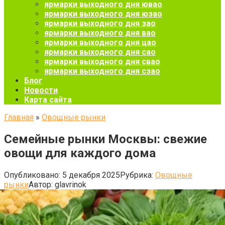
ярмарки выходного дня ювао
ярмарки выходного дня юзао
ярмарки выходного дня зао
ярмарки выходного дня вао
ярмарки выходного дня цао
ярмарки выходного дня сао
ярмарки выходного дня свао
ярмарки выходного дня сзао
Блог
Новости
Карта сайта
Главная
»
Овощные рынки
Семейные рынки Москвы: свежие
овощи для каждого дома
Опубликовано:
5 декабря 2025
Рубрика:
Овощные
рынки
Автор:
glavrinok