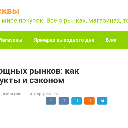
сквы
 мире покупок. Все о рынках, магазинах, 
Магазины
Ярмарки выходного дня
Блог
ощных рынков: как
укты и сэконом
щные рынки
Автор:
glavrinok