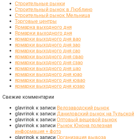
Строительные рынки
Строительный рынок в Люблино
Строительный рынок Мельница
Торговые центры
Ярмарка выходного дня
Ярмарки выходного дня
ярмарки выходного дня вао
ярмарки выходного дня зао
ярмарки выходного дня сао
ярмарки выходного дня свао
ярмарки выходного дня сзао
ярмарки выходного дня цао
ярмарки выходного дня юао
ярмарки выходного дня ювао
ярмарки выходного дня юзао
Свежие комментарии
glavrinok
к записи
Велозаводский рынок
glavrinok
к записи
Даниловский рынок на Тульской
glavrinok
к записи
Оптовый вещевой рынок
glavrinok
к записи
Рынок Юнона полезная
информация + фото
glavrinok
к записи
Организация вывоза