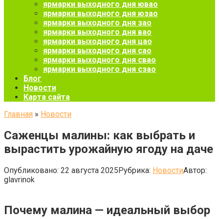
ярмарки выходного дня ювао
ярмарки выходного дня юзао
ярмарки выходного дня зао
ярмарки выходного дня вао
ярмарки выходного дня цао
ярмарки выходного дня сао
ярмарки выходного дня свао
ярмарки выходного дня сзао
Блог
Новости
Карта сайта
Главная
»
Новости
Саженцы малины: как выбрать и
вырастить урожайную ягоду на даче
Опубликовано:
22 августа 2025
Рубрика:
Новости
Автор:
glavrinok
Почему малина — идеальный выбор