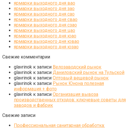
ярмарки выходного дня вао
ярмарки выходного дня зао
ярмарки выходного дня сао
ярмарки выходного дня свао
ярмарки выходного дня сзао
ярмарки выходного дня цао
ярмарки выходного дня юао
ярмарки выходного дня ювао
ярмарки выходного дня юзао
Свежие комментарии
glavrinok
к записи
Велозаводский рынок
glavrinok
к записи
Даниловский рынок на Тульской
glavrinok
к записи
Оптовый вещевой рынок
glavrinok
к записи
Рынок Юнона полезная
информация + фото
glavrinok
к записи
Организация вывоза
производственных отходов: ключевые советы для
заводов и фабрик
Свежие записи
Профессиональная санитарная обработка: