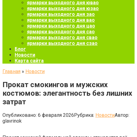
ярмарки выходного дня ювао
ярмарки выходного дня юзао
ярмарки выходного дня зао
ярмарки выходного дня вао
ярмарки выходного дня цао
ярмарки выходного дня сао
ярмарки выходного дня свао
ярмарки выходного дня сзао
Блог
Новости
Карта сайта
Главная
»
Новости
Прокат смокингов и мужских
костюмов: элегантность без лишних
затрат
Опубликовано:
6 февраля 2026
Рубрика:
Новости
Автор:
glavrinok