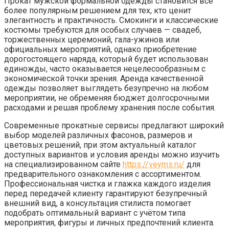
Прокат мужской формальной одежды становится всё
более популярным решением для тех, кто ценит
элегантность и практичность. Смокинги и классические
костюмы требуются для особых случаев — свадеб,
торжественных церемоний, гала-ужинов или
официальных мероприятий, однако приобретение
дорогостоящего наряда, который будет использован
единожды, часто оказывается нецелесообразным с
экономической точки зрения. Аренда качественной
одежды позволяет выглядеть безупречно на любом
мероприятии, не обременяя бюджет долгосрочными
расходами и решая проблему хранения после события.
Современные прокатные сервисы предлагают широкий
выбор моделей различных фасонов, размеров и
цветовых решений, при этом актуальный каталог
доступных вариантов и условия аренды можно изучить
на специализированном сайте
https://veyms.ru/
для
предварительного ознакомления с ассортиментом.
Профессиональная чистка и глажка каждого изделия
перед передачей клиенту гарантируют безупречный
внешний вид, а консультация стилиста помогает
подобрать оптимальный вариант с учётом типа
мероприятия, фигуры и личных предпочтений клиента.