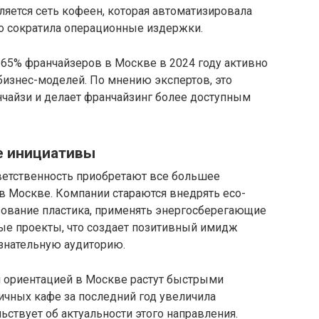
ляется сеть кофеен, которая автоматизировала
о сократила операционные издержки.
 65% франчайзеров в Москве в 2024 году активно
изнес-моделей. По мнению экспертов, это
нчайзи и делает франчайзинг более доступным
е инициативы
тветственность приобретают все большее
в Москве. Компании стараются внедрять eco-
ьзование пластика, применять энергосберегающие
ые проекты, что создает позитивный имидж
ознательную аудиторию.
й ориентацией в Москве растут быстрыми
ичных кафе за последний год увеличила
льствует об актуальности этого направления.