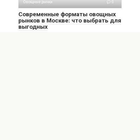
Овощные рынки
0
Современные форматы овощных
рынков в Москве: что выбрать для
выгодных
Современные форматы овощных рынков Москвы: что
выбрать для выгодных покупок Москва — огромный
мегаполис,
Овощные рынки
0
Лучшие овощные рынки Москвы
для свежести и экономии
Введение в мир московских овощных рынков: свежесть
и экономия Москва — крупный мегаполис, где