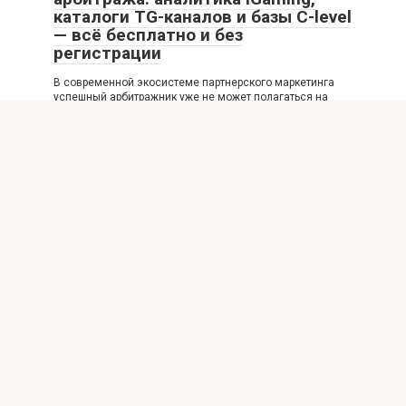
каталоги TG-каналов и базы C-level
— всё бесплатно и без
регистрации
В современной экосистеме партнерского маркетинга
успешный арбитражник уже не может полагаться на
интуицию или
Новости
0
Дизайнерские и трубчатые
радиаторы: размерная сетка и
параметры выбора
При проектировании систем отопления современного
жилья или коммерческого объекта вопрос выбора
отопительных приборов выходит