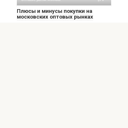
Плюсы и минусы покупки на
московских оптовых рынках
Ошибка генерации
Оптовые рынки Москвы
0
Где в Москве выгодно покупать
технику и аксессуары на оптовых
рынках
Введение: особенности оптовых рынков техники и
аксессуаров в Москве В Москве существует множество
торговых
© 2026 Рынки Москвы