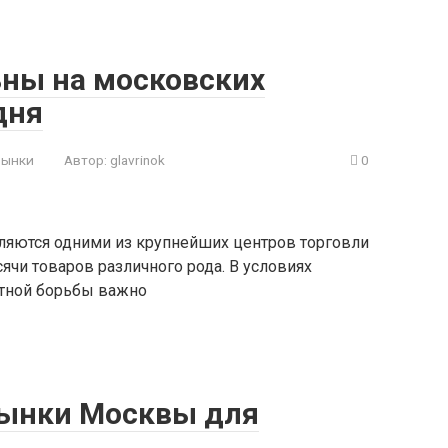
ьны на московских
дня
рынки
Автор:
glavrinok
0
яются одними из крупнейших центров торговли
ячи товаров различного рода. В условиях
нтной борьбы важно
ынки Москвы для