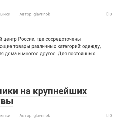
рынки
Автор:
glavrinok
0
 центр России, где сосредоточены
ющие товары различных категорий: одежду,
ля дома и многое другое. Для постоянных
ники на крупнейших
квы
рынки
Автор:
glavrinok
0