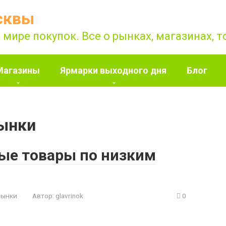
сквы
 мире покупок. Все о рынках, магазинах, 
Магазины
Ярмарки выходного дня
Блог
ынки
ные товары по низким
рынки
Автор:
glavrinok
0