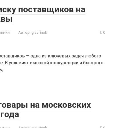
иску поставщиков на
квы
рынки
Автор:
glavrinok
0
ставщиков — одна из ключевых задач любого
е. В условиях высокой конкуренции и быстрого
ь,
товары на московских
 года
рынки
Автор:
glavrinok
0