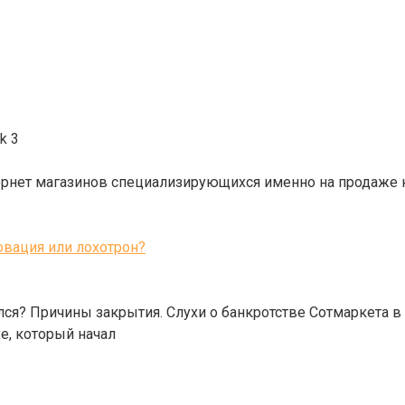
ok
3
рнет магазинов специализирующихся именно на продаже ноут
овация или лохотрон?
ылся? Причины закрытия. Слухи о банкротстве Сотмаркета 
е, который начал