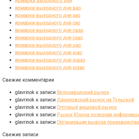
Ярмарки выходного дня
ярмарки выходного дня вао
ярмарки выходного дня зао
ярмарки выходного дня сао
ярмарки выходного дня свао
ярмарки выходного дня сзао
ярмарки выходного дня цао
ярмарки выходного дня юао
ярмарки выходного дня ювао
ярмарки выходного дня юзао
Свежие комментарии
glavrinok
к записи
Велозаводский рынок
glavrinok
к записи
Даниловский рынок на Тульской
glavrinok
к записи
Оптовый вещевой рынок
glavrinok
к записи
Рынок Юнона полезная информаци
glavrinok
к записи
Организация вывоза производстве
Свежие записи