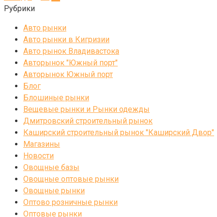
Рубрики
Авто рынки
Авто рынки в Кигризии
Авто рынок Владивастока
Авторынок "Южный порт"
Авторынок Южный порт
Блог
Блошиные рынки
Вещевые рынки и Рынки одежды
Дмитровский строительный рынок
Каширский строительный рынок "Каширский Двор"
Магазины
Новости
Овощные базы
Овощные оптовые рынки
Овощные рынки
Оптово розничные рынки
Оптовые рынки