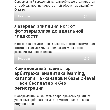
Современный городской житель всё чаще сталкивается
с необходимостью качественной уборки помещений —
будь то
Новости
0
Лазерная эпиляция ног: от
фототермолиза до идеальной
гладкости
В погоне за безупречной гладкостью кожи современная
эстетическая медицина предлагает множество
решений, однако лазерная
Новости
0
Комплексный навигатор
арбитража: аналитика iGaming,
каталоги TG-каналов и базы C-level
— всё бесплатно и без
регистрации
В современной экосистеме партнерского маркетинга
успешный арбитражник уже не может полагаться на
интуицию или