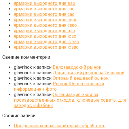
ярмарки выходного дня вао
ярмарки выходного дня зао
ярмарки выходного дня сао
ярмарки выходного дня свао
ярмарки выходного дня сзао
ярмарки выходного дня цао
ярмарки выходного дня юао
ярмарки выходного дня ювао
ярмарки выходного дня юзао
Свежие комментарии
glavrinok
к записи
Велозаводский рынок
glavrinok
к записи
Даниловский рынок на Тульской
glavrinok
к записи
Оптовый вещевой рынок
glavrinok
к записи
Рынок Юнона полезная
информация + фото
glavrinok
к записи
Организация вывоза
производственных отходов: ключевые советы для
заводов и фабрик
Свежие записи
Профессиональная санитарная обработка: