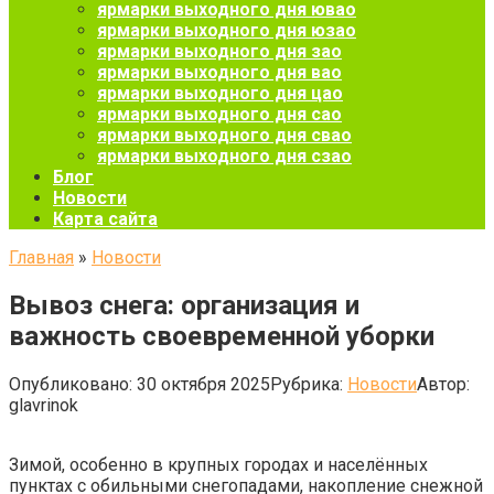
ярмарки выходного дня ювао
ярмарки выходного дня юзао
ярмарки выходного дня зао
ярмарки выходного дня вао
ярмарки выходного дня цао
ярмарки выходного дня сао
ярмарки выходного дня свао
ярмарки выходного дня сзао
Блог
Новости
Карта сайта
Главная
»
Новости
Вывоз снега: организация и
важность своевременной уборки
Опубликовано:
30 октября 2025
Рубрика:
Новости
Автор:
glavrinok
Зимой, особенно в крупных городах и населённых
пунктах с обильными снегопадами, накопление снежной