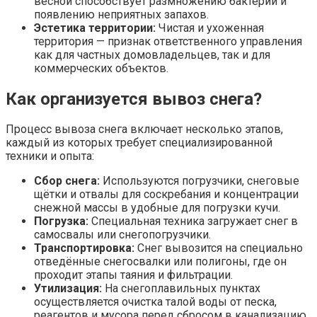
весной способствует размножению бактерий и
появлению неприятных запахов.
Эстетика территории:
Чистая и ухоженная
территория — признак ответственного управления
как для частных домовладельцев, так и для
коммерческих объектов.
Как организуется вывоз снега?
Процесс вывоза снега включает несколько этапов,
каждый из которых требует специализированной
техники и опыта:
Сбор снега:
Используются погрузчики, снеговые
щётки и отвалы для соскребания и концентрации
снежной массы в удобные для погрузки кучи.
Погрузка:
Специальная техника загружает снег в
самосвалы или снегопогрузчики.
Транспортировка:
Снег вывозится на специально
отведённые снегосвалки или полигоны, где он
проходит этапы таяния и фильтрации.
Утилизация:
На снегоплавильных пунктах
осуществляется очистка талой воды от песка,
реагентов и мусора перед сбросом в канализацию.