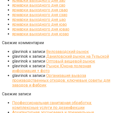
ярмарки выходного дня зао
ярмарки выходного дня сао
ярмарки выходного дня свао
ярмарки выходного дня сзао
ярмарки выходного дня цао
ярмарки выходного дня юао
ярмарки выходного дня ювао
ярмарки выходного дня юзао
Свежие комментарии
glavrinok
к записи
Велозаводский рынок
glavrinok
к записи
Даниловский рынок на Тульской
glavrinok
к записи
Оптовый вещевой рынок
glavrinok
к записи
Рынок Юнона полезная
информация + фото
glavrinok
к записи
Организация вывоза
производственных отходов: ключевые советы для
заводов и фабрик
Свежие записи
Профессиональная санитарная обработка:
комплексные услуги по дезинфекции
Архитектурная эргономика и премиальные