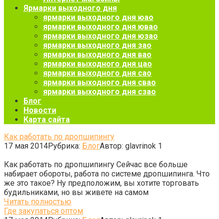
Ярмарки выходного дня
ярмарки выходного дня юао
ярмарки выходного дня ювао
ярмарки выходного дня юзао
ярмарки выходного дня зао
ярмарки выходного дня вао
ярмарки выходного дня цао
ярмарки выходного дня сао
ярмарки выходного дня свао
ярмарки выходного дня сзао
Блог
Новости
Карта сайта
Как работать по дропшипингу
17 мая 2014
Рубрика:
Блог
Автор:
glavrinok
1
Как работать по дропшипингу Сейчас все больше
набирает обороты, работа по системе дропшипинга. Что
же это такое? Ну предположим, вы хотите торговать
будильниками, но вы живете на самом
Читать полностью
Где закупаться оптом