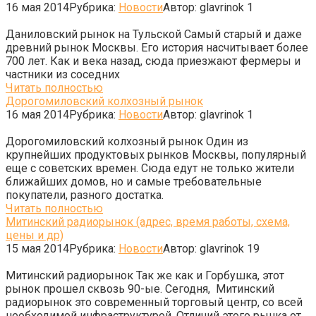
16 мая 2014
Рубрика:
Новости
Автор:
glavrinok
1
Даниловский рынок на Тульской Самый старый и даже
древний рынок Москвы. Его история насчитывает более
700 лет. Как и века назад, сюда приезжают фермеры и
частники из соседних
Читать полностью
Дорогомиловский колхозный рынок
16 мая 2014
Рубрика:
Новости
Автор:
glavrinok
1
Дорогомиловский колхозный рынок Один из
крупнейших продуктовых рынков Москвы, популярный
еще с советских времен. Сюда едут не только жители
ближайших домов, но и самые требовательные
покупатели, разного достатка.
Читать полностью
Митинский радиорынок (адрес, время работы, схема,
цены и др)
15 мая 2014
Рубрика:
Новости
Автор:
glavrinok
19
Митинский радиорынок Так же как и Горбушка, этот
рынок прошел сквозь 90-ые. Сегодня, Митинский
радиорынок это современный торговый центр, со всей
необходимой инфраструктурой. Отличий этого рынка от