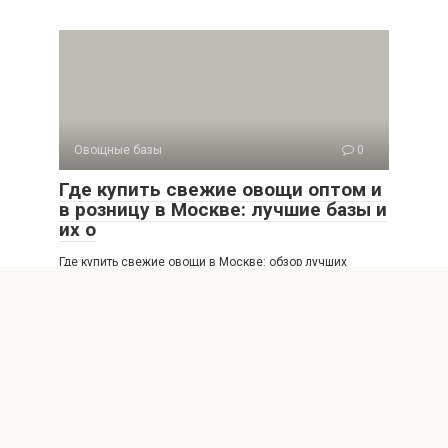
Овощные базы
0
Где купить свежие овощи оптом и
в розницу в Москве: лучшие базы и
их о
Где купить свежие овощи в Москве: обзор лучших
оптовых и розничных баз Москва —
Овощные базы
0
Овощные базы Москвы лучшие
поставщики свежих продуктов
адреса и график
Овощные базы Москвы: проверенные поставщики
свежих овощей и зелени В современном мире качество