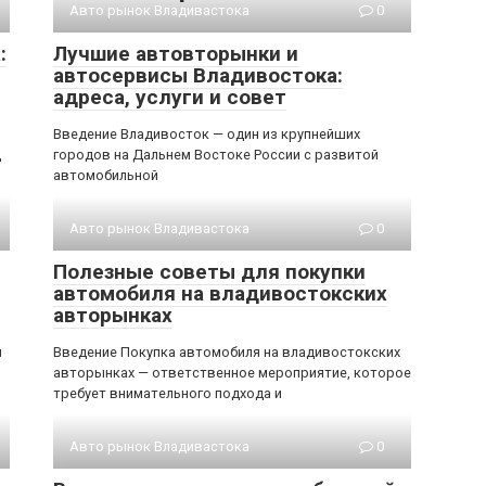
Авто рынок Владивастока
0
:
Лучшие автовторынки и
автосервисы Владивостока:
адреса, услуги и совет
Введение Владивосток — один из крупнейших
д
городов на Дальнем Востоке России с развитой
автомобильной
Авто рынок Владивастока
0
Полезные советы для покупки
автомобиля на владивостокских
авторынках
м
Введение Покупка автомобиля на владивостокских
авторынках — ответственное мероприятие, которое
требует внимательного подхода и
Авто рынок Владивастока
0