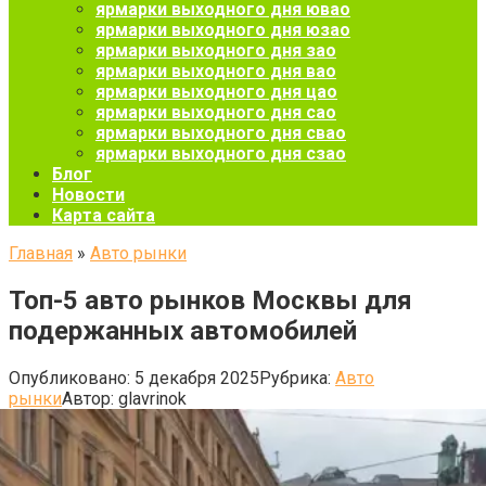
ярмарки выходного дня ювао
ярмарки выходного дня юзао
ярмарки выходного дня зао
ярмарки выходного дня вао
ярмарки выходного дня цао
ярмарки выходного дня сао
ярмарки выходного дня свао
ярмарки выходного дня сзао
Блог
Новости
Карта сайта
Главная
»
Авто рынки
Топ-5 авто рынков Москвы для
подержанных автомобилей
Опубликовано:
5 декабря 2025
Рубрика:
Авто
рынки
Автор:
glavrinok