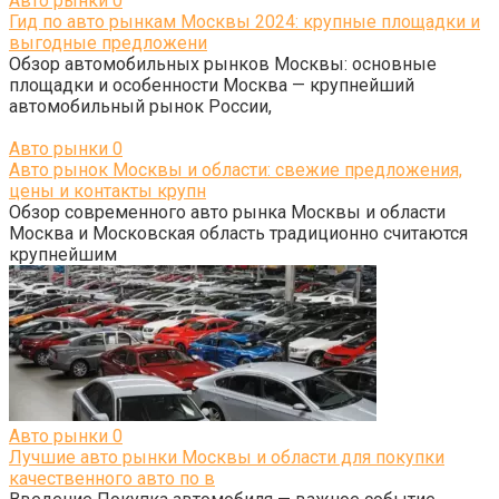
Авто рынки
0
Гид по авто рынкам Москвы 2024: крупные площадки и
выгодные предложени
Обзор автомобильных рынков Москвы: основные
площадки и особенности Москва — крупнейший
автомобильный рынок России,
Авто рынки
0
Авто рынок Москвы и области: свежие предложения,
цены и контакты крупн
Обзор современного авто рынка Москвы и области
Москва и Московская область традиционно считаются
крупнейшим
Авто рынки
0
Лучшие авто рынки Москвы и области для покупки
качественного авто по в