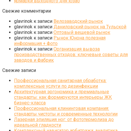
ярмарки выходного дня юзао
Свежие комментарии
glavrinok
к записи
Велозаводский рынок
glavrinok
к записи
Даниловский рынок на Тульской
glavrinok
к записи
Оптовый вещевой рынок
glavrinok
к записи
Рынок Юнона полезная
информация + фото
glavrinok
к записи
Организация вывоза
производственных отходов: ключевые советы для
заводов и фабрик
Свежие записи
Профессиональная санитарная обработка:
комплексные услуги по дезинфекции
Архитектурная эргономика и премиальные
стандарты: как формируются интерьеры ЖК
бизнес-класса
Профессиональная клининговая компания:
стандарты чистоты и современные технологии
Лазерная эпиляция ног: от фототермолиза до
идеальной гладкости
Комплексный навигатор арбитража: аналитика