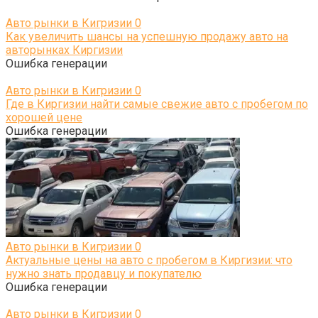
Авто рынки в Кигризии
0
Как увеличить шансы на успешную продажу авто на
авторынках Киргизии
Ошибка генерации
Авто рынки в Кигризии
0
Где в Киргизии найти самые свежие авто с пробегом по
хорошей цене
Ошибка генерации
Авто рынки в Кигризии
0
Актуальные цены на авто с пробегом в Киргизии: что
нужно знать продавцу и покупателю
Ошибка генерации
Авто рынки в Кигризии
0