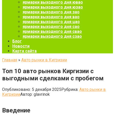
ярмарки выходного дня ювао
ярмарки выходного дня юзао
ярмарки выходного дня зао
ярмарки выходного дня вао
ярмарки выходного дня цао
ярмарки выходного дня сао
ярмарки выходного дня свао
ярмарки выходного дня сзао
Блог
Новости
Карта сайта
Главная
»
Авто рынки в Кигризии
Топ 10 авто рынков Киргизии с
выгодными сделками с пробегом
Опубликовано:
5 декабря 2025
Рубрика:
Авто рынки в
Кигризии
Автор:
glavrinok
Введение