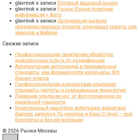
glavrinok
к записи
Оптовый вещевой рынок
glavrinok
к записи
Рынок Юнона полезная
информация + фото
glavrinok
к записи
Организация вывоза
производственных отходов: ключевые советы для
заводов и фабрик
Свежие записи
Профессиональная санитарная обработка:
комплексные услуги по дезинфекции
Архитектурная эргономика и премиальные
стандарты: как формируются интерьеры ЖК
бизнес-класса
Профессиональная клининговая компания:
стандарты чистоты и современные технологии
Лазерная эпиляция ног: от фототермолиза до
идеальной гладкости
Комплексный навигатор арбитража: аналитика
iGaming, каталоги TG-каналов и базы C-level — всё
бесплатно и без регистрации
© 2026 Рынки Москвы