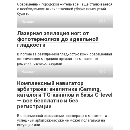
Современный городской житель всё чаще сталкивается
с необходимостью качественной уборки помещений —
будь то
Новости
0
Лазерная эпиляция ног: от
фототермолиза до идеальной
гладкости
В погоне за безупречной гладкостью кожи современная
эстетическая медицина предлагает множество
решений, однако лазерная
Новости
0
Комплексный навигатор
арбитража: аналитика iGaming,
каталоги TG-каналов и базы C-level
— всё бесплатно и без
регистрации
В современной экосистеме партнерского маркетинга
успешный арбитражник уже не может полагаться на
интуицию или